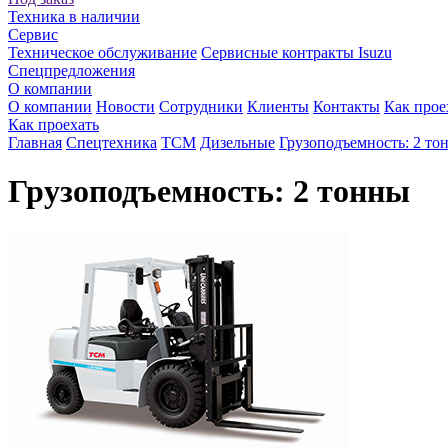
Техника в наличии
Сервис
Техническое обслуживание
Сервисные контракты Isuzu
Спецпредложения
О компании
О компании
Новости
Сотрудники
Клиенты
Контакты
Как прое
Как проехать
Главная
Спецтехника
TCM
Дизельные
Грузоподъемность: 2 то
Грузоподъемность: 2 тонны