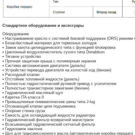
Стандартное оборудование и аксессуары
Оборудование
• Настраиваемое кресло с системой боковой поддержки (ORS) ремнем 
• Безасбестовый материал для тормозных колодок
• Замок капота цилиндрического типа с функцией блокировка
• Циклонный воздухоочиститель сухого типа Donaldson
• Тяговое устройство
• Прочная защитная крыша с полимерным экраном
• Система автозажигания двигателя (дизель)
• Устройство перевода двигателя на холостой ход (бензин)
• Расходный клапан
• Отстойник топливной жидкости (дизель)
• Полностью гидростатический рулевой привод с усилителем
• Полностью транзисторное зажигание (бензин)
• Гидравлический масляный щуп
• Каретка ITA класса II
• Промышленные пневматические шины типа J-lug
• Отсекающий клапан цепи подъемника
• Опорная стенка груза
• Емкость для охлаждающей жидкости радиатора
• Гидравлический фильтр возвратной магистрали
• Всасывающий гидравлический сетчатый фильтр
• Гидрозамок наклона
• Щуп для трансмиссионного масла (автоматическая коробка передач)