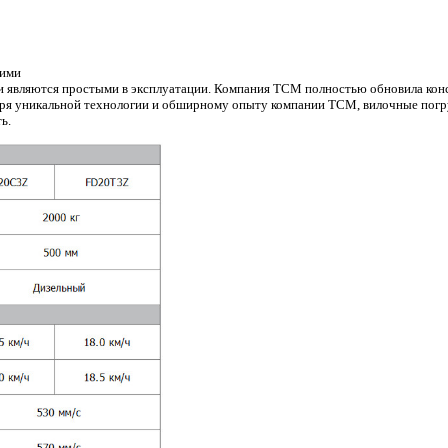
очими
и являются простыми в эксплуатации. Компания ТСМ полностью обновила кон
одаря уникальной технологии и обширному опыту компании ТСМ, вилочные по
ь.