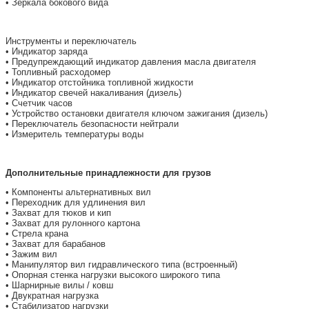
• Зеркала бокового вида
Инструменты и переключатель
• Индикатор заряда
• Предупреждающий индикатор давления масла двигателя
• Топливный расходомер
• Индикатор отстойника топливной жидкости
• Индикатор свечей накаливания (дизель)
• Счетчик часов
• Устройство остановки двигателя ключом зажигания (дизель)
• Переключатель безопасности нейтрали
• Измеритель температуры воды
Дополнительные принадлежности для грузов
• Компоненты альтернативных вил
• Переходник для удлинения вил
• Захват для тюков и кип
• Захват для рулонного картона
• Стрела крана
• Захват для барабанов
• Зажим вил
• Манипулятор вил гидравлического типа (встроенный)
• Опорная стенка нагрузки высокого широкого типа
• Шарнирные вилы / ковш
• Двукратная нагрузка
• Стабилизатор нагрузки