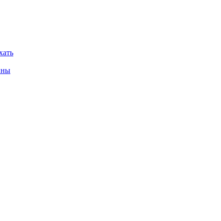
хать
нны