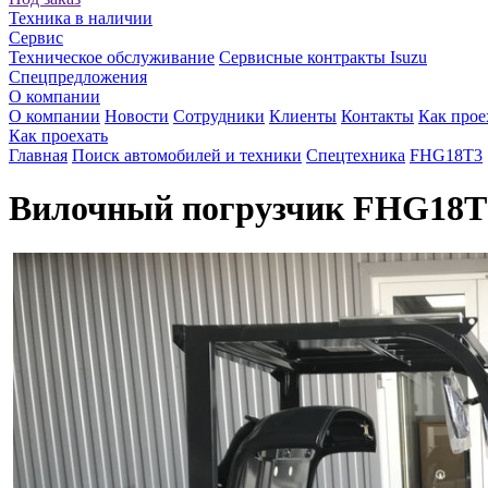
Техника в наличии
Сервис
Техническое обслуживание
Сервисные контракты Isuzu
Спецпредложения
О компании
О компании
Новости
Сотрудники
Клиенты
Контакты
Как прое
Как проехать
Главная
Поиск автомобилей и техники
Спецтехника
FHG18T3
Вилочный погрузчик FHG18T