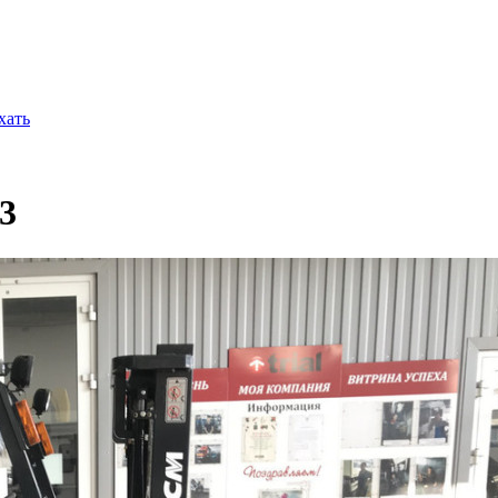
хать
3