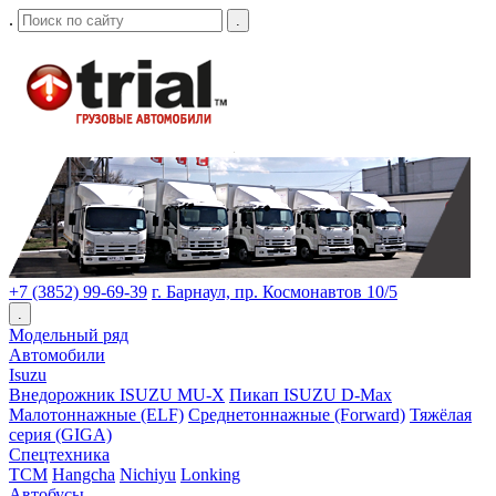
.
.
+7 (3852) 99-69-39
г. Барнаул, пр. Космонавтов 10/5
.
Модельный ряд
Автомобили
Isuzu
Внедорожник ISUZU MU-X
Пикап ISUZU D-Max
Малотоннажные (ELF)
Среднетоннажные (Forward)
Тяжёлая
серия (GIGA)
Спецтехника
TCM
Hangcha
Nichiyu
Lonking
Автобусы