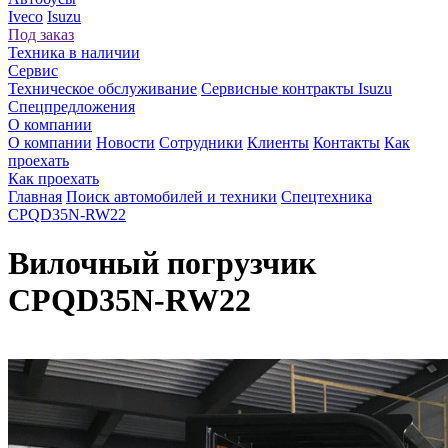
Iveco
Isuzu
Под заказ
Техника в наличии
Сервис
Техническое обслуживание
Сервисные контракты Isuzu
Спецпредложения
О компании
О компании
Новости
Сотрудники
Клиенты
Контакты
Как
проехать
Как проехать
Главная
Поиск автомобилей и техники
Спецтехника
CPQD35N-RW22
Вилочный погрузчик
CPQD35N-RW22