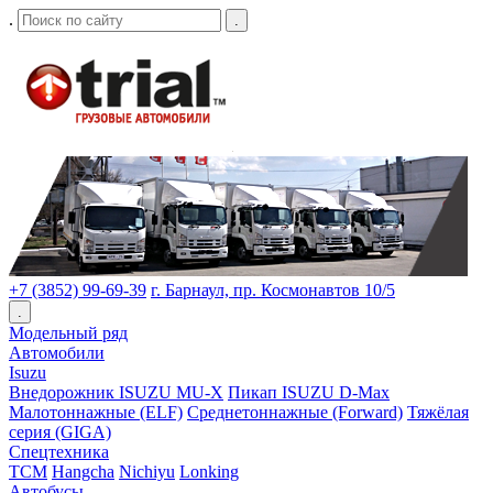
.
.
+7 (3852) 99-69-39
г. Барнаул, пр. Космонавтов 10/5
.
Модельный ряд
Автомобили
Isuzu
Внедорожник ISUZU MU-X
Пикап ISUZU D-Max
Малотоннажные (ELF)
Среднетоннажные (Forward)
Тяжёлая
серия (GIGA)
Спецтехника
TCM
Hangcha
Nichiyu
Lonking
Автобусы