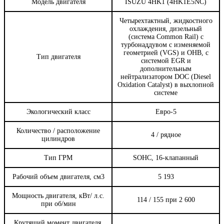
Модель двигателя
ISUZU 4HK1 (4HK1E5NC)
Четырехтактный, жидкостного
охлаждения, дизельный
(система Common Rail) с
турбонаддувом с изменяемой
геометрией (VGS) и ОНВ, с
Тип двигателя
системой EGR и
дополнительным
нейтрализатором DOC (Diesel
Oxidation Catalyst) в выхлопной
системе
Экологический класс
Евро-5
Количество / расположение
4 / рядное
цилиндров
Тип ГРМ
SOHC, 16-клапанный
Рабочий объем двигателя, см3
5 193
Мощность двигателя, кВт/ л.с.
114 / 155 при 2 600
при об/мин
Крутящий момент двигателя,