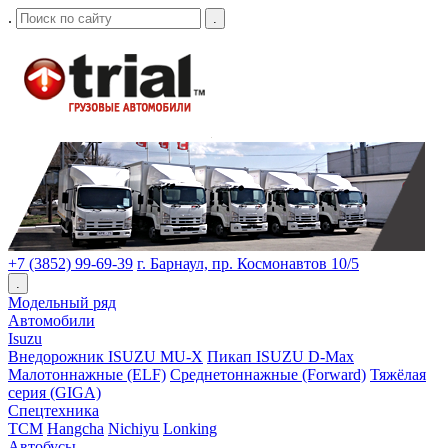
.
.
+7 (3852) 99-69-39
г. Барнаул, пр. Космонавтов 10/5
.
Модельный ряд
Автомобили
Isuzu
Внедорожник ISUZU MU-X
Пикап ISUZU D-Max
Малотоннажные (ELF)
Среднетоннажные (Forward)
Тяжёлая
серия (GIGA)
Спецтехника
TCM
Hangcha
Nichiyu
Lonking
Автобусы