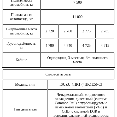
Полная масса
7 500
автомобиля, кг
Полная масса
11 000
автопоезда, кг
Снаряженная масса
2 720
2 760
2 775
2 785
автомобиля, кг
Грузоподъёмность,
4 780
4 740
4 725
4 715
кг
Однорядная, 3-местная, без спального
Кабина
места
Силовой агрегат
Модель, тип
ISUZU 4HK1 (4HK1E5NC)
Четырехтактный, жидкостного
охлаждения, дизельный (система
Common Rail) с турбонаддувом с
изменяемой геометрией (VGS) и
Тип двигателя
OHB, с системой EGR и
дополнительным нейтрализатором